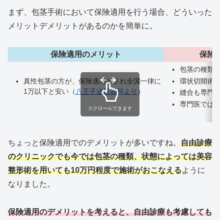
まず、包茎手術において保険適用を行う場合、どういった
メリットデメリットがあるのかを簡単に。
保険適用のメリット
保険
包茎の種類
環状切開術
真性包茎の方が、保険適用とされ全国一律に
1万以下と安い（
八王子泌尿器科より
）
縫合も専門
専門医では
スクロールできます
ちょっと保険適用でのデメリットが多いですね。
自由診療
のクリニックでも今では包茎の種類、状態によっては美容
整形術を用いても10万円程度で施術がおこなえる
ように
なりました。
保険適用のデメリットを考えると、自由診療も考慮しても