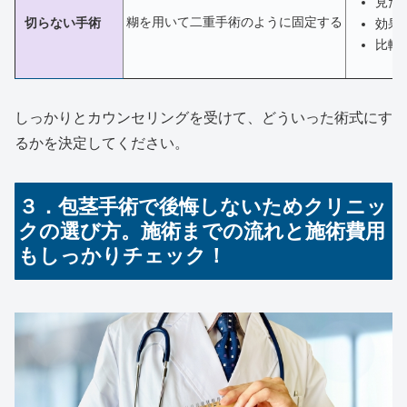
見た
糊を用いて二重手術のように固定する
切らない手術
効果
比較
しっかりとカウンセリングを受けて、どういった術式にす
るかを決定してください。
３．包茎手術で後悔しないためクリニッ
クの選び方。施術までの流れと施術費用
もしっかりチェック！