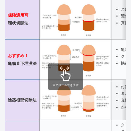
とに
保険適用可
縫合
真性
環状切開法
亀頭
おすすめ！
クリ
施術
亀頭直下埋没法
スクロールできます
付け
また
陰茎根部切除法
真性
かな
クリ