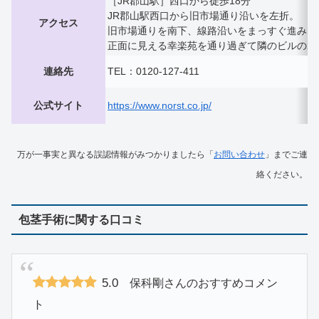
［JR郡山駅］西口から徒歩18分
JR郡山駅西口から旧市場通り沿いを左折。
アクセス
旧市場通りを南下、線路沿いをまっすぐ進み、
正面に見える幸楽苑を通り過ぎて隣のビルの2
連絡先
TEL：0120-127-411
公式サイト
https://www.norst.co.jp/
万が一事実と異なる誤認情報がみつかりましたら「
お問い合わせ
」までご連
絡ください。
包茎手術に関する口コミ
5.0
保科剛さんのおすすめコメン
ト