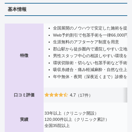
基本情報
全国展開のノウハウで安定した施術を提供
Web予約割引で包茎手術を一律66,000円
生涯無料のアフターケア制度を用意
郡山駅から徒歩圏内で通院しやすい立地
特徴
男性スタッフ中心の相談しやすい環境を整
環状切除術・切らない包茎手術など手術法
吸収糸縫合・痛み軽減麻酔・自然な仕上が
年中無休・夜間（深夜近くまで）診療を行
口コミ評価
4.7
（17件）
33年以上（クリニック開設）
実績
120,000件以上（クリニック累計）
全国35院以上