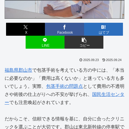
X
Facebook
はてブ
LINE
コピー
2025.09.23
2025.09.24
福島県
郡山市
で包茎手術を考えている方の中には、「本当
に必要なのか」「費用は高くないか」と迷っている方も多
いでしょう。実際、
包茎手術の問題点
として費用の不透明
さや術後の仕上がりへの不安が挙げられ、
国民生活センタ
ー
でも注意喚起がされています。
だからこそ、信頼できる情報を基に、自分に合ったクリニ
ックを選ぶことが大切です。郡山は東北新幹線の停車駅で