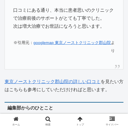
口コミにある通り、本当に患者思いのクリニック
で治療前後のサポートがとても丁寧でした。
次は増大治療でお世話になろうと思います。
※引用元：
googlemap 東京ノーストクリニック郡山院
よ
り
東京ノーストクリニック郡山院の詳しい口コミ
を見たい方
はこちらも参考にしていただけければと思います。
編集部からのひとこと
郡山で「安い」「おすすめ」の包茎手術を探すなら、東京
ホーム
検索
トップ
サイドバー