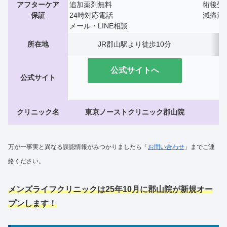
アフターケア
追加薬剤無料
術後受
保証
24時対応電話
減痛治
メール・LINE相談
所在地
JR郡山駅より徒歩10分
公式サイトへ
公式サイト
クリニック名
東京ノーストクリニック郡山院
万が一事実と異なる誤認情報がみつかりましたら「
お問い合わせ
」までご連
絡ください。
メンズライフクリニックは25年10月に郡山院が新規オー
プンします！