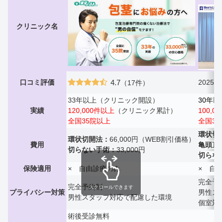
クリニック名
口コミ評価
4.7
2025
（17件）
33年以上（クリニック開設）
30年以
実績
120,000件以上
（クリニック累計）
100,0
全国35院以上
全国33
環状切
環状切開法：
66,000円（WEB割引価格）
費用
亀頭直
切らない手術：
33,000円
切らな
保険適用
× 自由診療のみ
× 自
完全予
完全予約制
スクロールできます
プライバシー対策
男性ス
男性スタッフ対応で配慮した環境
個室対
術後受診無料