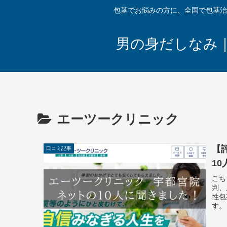
包茎でお悩みの方に、全国で包茎治
男の身だしなみ
エーツークリニック
【
口コミ記事
1
こち
判、
性包
す。