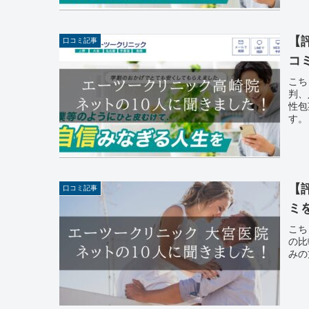
【
口コミ記事
コ
こち
判、
性包
す。
【
口コミ記事
ミ
こち
の比
みの