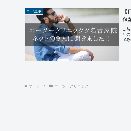
【
口コミ記事
包
こち
との
悩み
ホーム
エーツークリニック