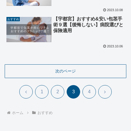
2023.10.08
【宇都宮】おすすめ&安い包茎手
おすすめ
術９選【後悔しない】病院選びと
保険適用
2023.10.06
次のページ
前
次
1
2
3
4
へ
へ
ホーム
おすすめ