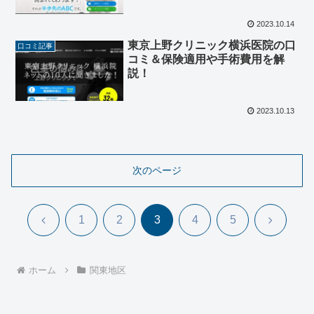
2023.10.14
東京上野クリニック横浜医院の口
口コミ記事
コミ＆保険適用や手術費用を解
説！
2023.10.13
次のページ
前
次
1
2
3
4
5
へ
へ
ホーム
関東地区